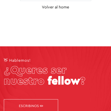
Volver al home
👋 Hablemos!
¿Queres ser
nuestro
fellow
?
ESCRIBINOS ✏️